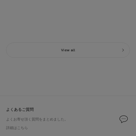
DERES
INHERIT
Hazel stem pantsスラックスDER24AW-PT-
ツイード セミダブル ジャケット
001-2
ジャケット23010720605030
サイズ：1
サイズ：M
セール価格
セール価格
¥16,500
¥5,060
View all
よくあるご質問
よくお寄せ頂く質問をまとめました。
詳細はこちら