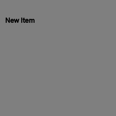
New Item
New
New
OBLI
MONCLER
タフタシャーリングトップス22TSNT10
ロゴパッチポロポロシャツL10918A
89A16
サイズ：F
サイズ：L
セール価格
セール価格
¥12,980
¥44,880