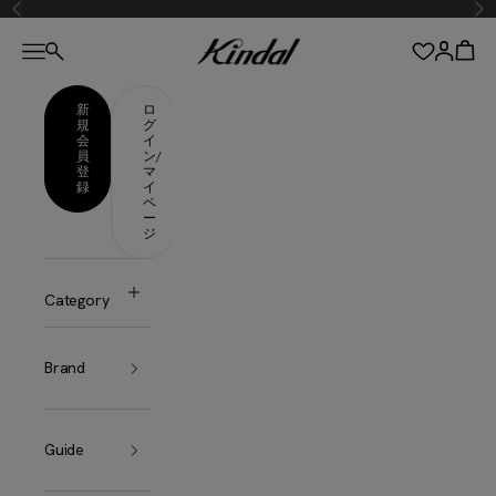
コンテンツへスキップ
前へ
次
カインドオルオンライン
メニューを開く
カー
アカウン
検索を開く
新
ロ
規
グ
会
イ
員
ン/
登
マ
録
イ
ペ
ー
ジ
Category
Brand
Guide