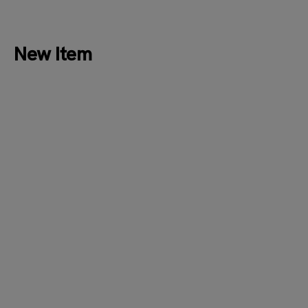
New Item
New
New
DRKSHDW
RON HERMAN×TEN
スウェットパンツ
別注 リブパンツニットパンツ30106
サイズ：M
サイズ：XS