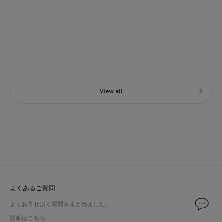
DERES
INHERIT
Hazel stem pantsスラックスDER24AW-PT-
ツイード セミダブル ジャケット
001-2
ジャケット23010720605030
サイズ：1
サイズ：M
セール価格
セール価格
¥16,500
¥5,060
View all
よくあるご質問
よくお寄せ頂く質問をまとめました。
詳細はこちら