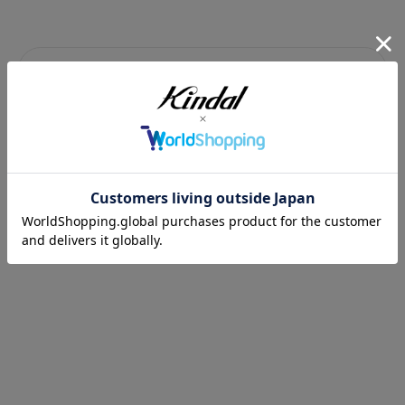
セール価格
セール価格
¥22,660
¥8,360
View all
Price Down
PRICEDOWN
PRICEDOWN