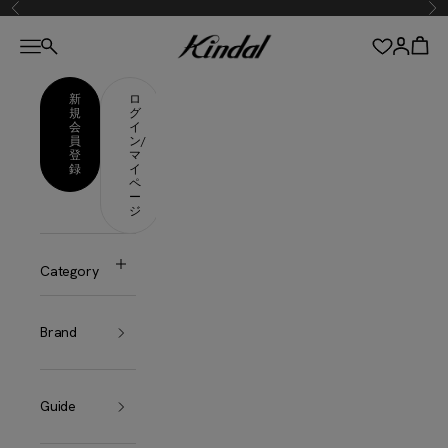
コンテンツへスキップ
前へ
次
カインドオルオンライン
メニューを開く
カー
アカウン
検索を開く
新
ロ
規
グ
会
イ
員
ン/
登
マ
録
イ
ペ
ー
ジ
Category
Brand
Guide