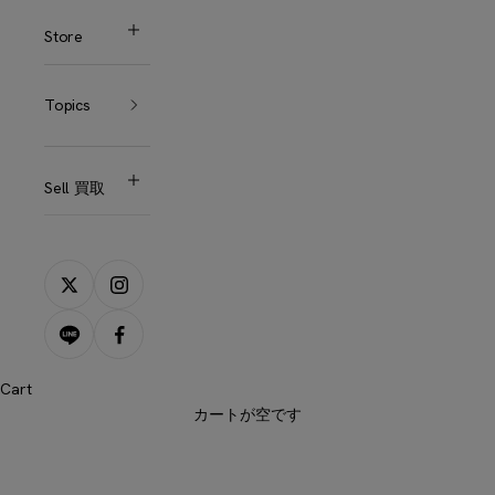
Store
Topics
Sell 買取
ルイヴィトン
LOUIS VUITTON
Cart
ルイヴィトンは、伝統と革新が融合したラグジュアリーブ
カートが空です
ランドです。高品質な素材と卓越したクラフトマンシップ
が特徴であり、その象徴的なモノグラムは世界中で愛され
ています。ファッション界のリーダーとして、常に時代を